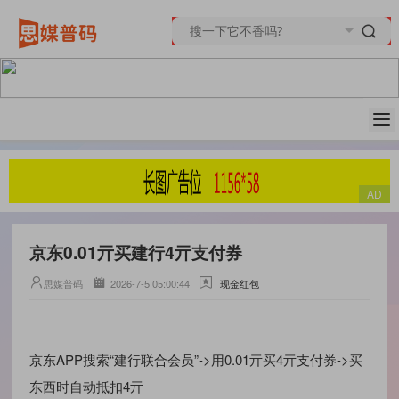
京东0.01亓买建行4亓支付券
思媒普码
2026-7-5 05:00:44
现金红包
京东APP搜索“建行联合会员”->用0.01亓买4亓支付券->买
东西时自动抵扣4亓