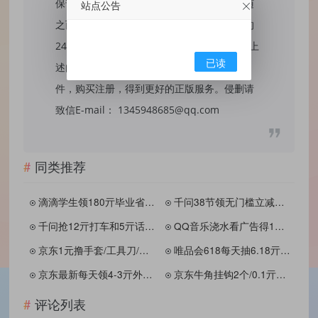
保证内容的长久可用性，通过使用本站内容随
站点公告
之而来的风险与本站无关，您必须在下载后的
24个小时之内，从您的电脑/手机中彻底删除上
已读
述内容。如果您喜欢该程序，请支持正版软
件，购买注册，得到更好的正版服务。侵删请
致信E-mail： 1345948685@qq.com
同类推荐
滴滴学生领180亓毕业省省卡
千问38节领无门槛立减红包
千问抢12亓打车和5亓话费券
QQ音乐浇水看广告得1天绿钻
京东1元撸手套/工具刀/毛巾等
唯品会618每天抽6.18亓红包
京东最新每天领4-3亓外卖叠加券
京东牛角挂钩2个/0.1亓拍2単
评论列表