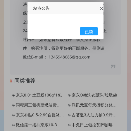
法用途，否则，一切后果请用户自负，我们不
站点公告
保证内容的长久可用性，通过使用本站内容随
之而来的风险与本站无关，您必须在下载后的
24个小时之内，从您的电脑/手机中彻底删除上
已读
述内容。如果您喜欢该程序，请支持正版软
件，购买注册，得到更好的正版服务。侵删请
致信E-mail： 1345948685@qq.com
同类推荐
京东0.01土豆粉100g*1包
京东O撸洗衣凝珠/垃圾袋
同程周三领机票燃油费全免券
腾讯元宝每天攒积分兑话费券
京东补贴0.5-2.99自提冰杯/蜜雪等
古茗邀3人助力抽0.9亓咖啡券
微信摇一摇抽京东10-3亓全品券
中免日上领拉瓦萨咖啡免单券