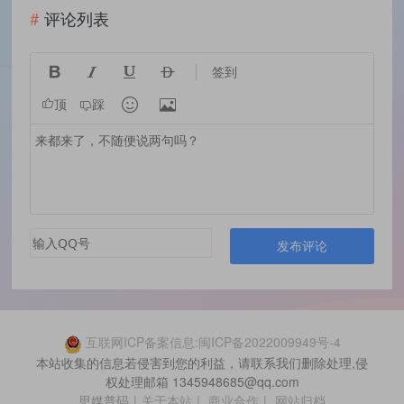
评论列表




签到


顶
踩
发布评论
互联网ICP备案信息:闽ICP备2022009949号-4
本站收集的信息若侵害到您的利益，请联系我们删除处理,侵
权处理邮箱 1345948685@qq.com
思媒普码
|
关于本站
|
商业合作
|
网站归档