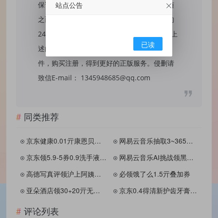
站点公告
保证内容的长久可用性，通过使用本站内容随
之而来的风险与本站无关，您必须在下载后的
24个小时之内，从您的电脑/手机中彻底删除上
已读
述内容。如果您喜欢该程序，请支持正版软
件，购买注册，得到更好的正版服务。侵删请
致信E-mail： 1345948685@qq.com
同类推荐
京东健康0.01亓康恩贝泡腾片
网易云音乐抽取3~365天会员
京东领5.9-5券0.9洗手液/衣架/乳霜纸
网易云音乐AI挑战领黑胶会员
高德写真评领沪上阿姨免单券
必领饿了么1.5亓叠加券
亚朵酒店领30+20亓无门槛券
京东0.4得清新护齿牙膏110g
评论列表