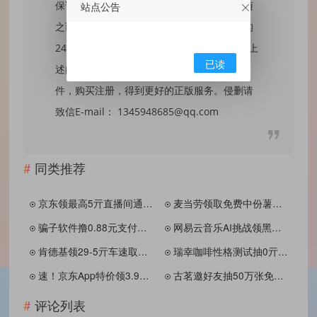
保证内容的长久可用性，通过使用本站内容随
站点公告
之而来的风险与本站无关，您必须在下载后的
24个小时之内，从您的电脑/手机中彻底删除上
已读
述内容。如果您喜欢该程序，请支持正版软
件，购买注册，得到更好的正版服务。侵删请
致信E-mail： 1345948685@qq.com
同类推荐
京东领最高5亓直播间通用红包
麦当劳领取免费中份薯条券
骗子软件撸0.88元支付宝 亲测秒到账
网易云音乐AI挑战领黑胶会员
肯德基领29-5亓车速取红包
瑞幸咖啡性格测试抽0亓免单
速！京东App特价领3.9减3券
古茗邀好友抽50万张免单券
评论列表