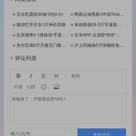
京东乳霜纸30抽*5包0.01
网易云抽黑胶VIP或Tims免单券
微信打开京东1亓神价实物
肯德基领29-5亓车速取红包
京东领券0.1得抹布/手套/粘钩
京东APP-点顶部“特价”领3.9-3亓券
支付宝领2亓天猫无门槛红包
沪上阿姨抽3万张咖啡免单券
评论列表




签到


顶
踩
发布评论