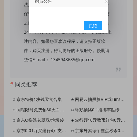
站点公告
法用途，否则，一切后果请用户自负，我们不
保证内容的长久可用性，通过使用本站内容随
之而来的风险与本站无关，您必须在下载后的
已读
24个小时之内，从您的电脑/手机中彻底删除上
述内容。如果您喜欢该程序，请支持正版软
件，购买注册，得到更好的正版服务。侵删请
致信E-mail： 1345948685@qq.com
同类推荐
京东特价1块钱零食合集
网易云抽黑胶VIP或Tims免单券
同程限时免费领30天白金卡
环鹅抽奖0.1撸挪车贴纸
京东O撸洗衣凝珠/垃圾袋
农行领10亓数币红包0亓撸汽水
京东0.01亓买建行4亓支付券
京东外卖每个整点秒杀0.01