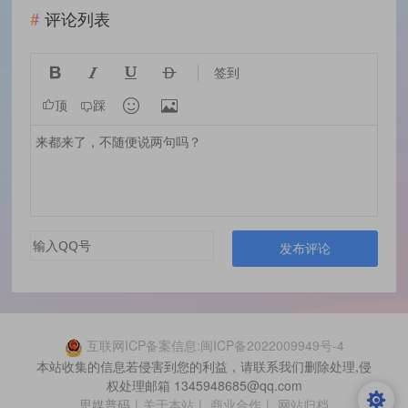
评论列表




签到


顶
踩
发布评论
互联网ICP备案信息:闽ICP备2022009949号-4
本站收集的信息若侵害到您的利益，请联系我们删除处理,侵
权处理邮箱 1345948685@qq.com
思媒普码
|
关于本站
|
商业合作
|
网站归档