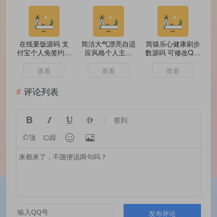
在线要饭源码 支
简洁大气漂亮自适
简猿乐心健康刷步
付宝个人免签约支
应风格个人主页
数源码 可修改QQ/
付
HTML源码
微信/支付宝步数
查看
查看
查看
评论列表




签到


顶
踩
发布评论