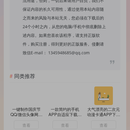
法用途，否则，一切后果请用户自负，我们不
保证内容的长久可用性，通过使用本站内容随
之而来的风险与本站无关，您必须在下载后的
24个小时之内，从您的电脑/手机中彻底删除上
述内容。如果您喜欢该程序，请支持正版软
件，购买注册，得到更好的正版服务。侵删请
致信E-mail： 1345948685@qq.com
同类推荐
一键制作国庆节
一款简约的手机
大气漂亮的二次元
QQ/微信头像网站
APP自适应下载界
动漫卡通APP下载
源码
面HTML源码
页面HTML源码 带
文字弹幕
查看
查看
查看