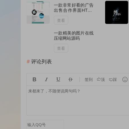
一款非常好看的广告
出售合作界面HTML
源码
查看
一款精美的图片在线
压缩网站源码
查看
评论列表





签到
顶
踩