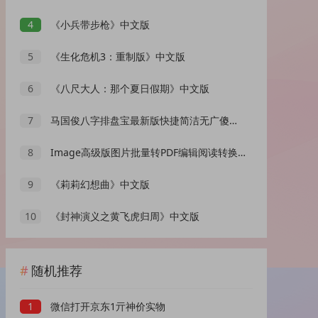
4
《小兵带步枪》中文版
5
《生化危机3：重制版》中文版
6
《八尺大人：那个夏日假期》中文版
7
马国俊八字排盘宝最新版快捷简洁无广傻瓜操作
8
Image高级版图片批量转PDF编辑阅读转换工具
9
《莉莉幻想曲》中文版
10
《封神演义之黄飞虎归周》中文版
随机推荐
1
微信打开京东1亓神价实物