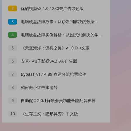
2
优酷视频v8.1.0.1280去广告绿色版
3
电脑硬盘故障故事：从诊断到解决的数据安全之旅 背景与起因：职场人士张先生的电脑硬盘故障隐患。 事件进展：自我诊断、专业求助与数据备份之路。 关键点分析：电脑常见问题下冷静应对，数据安全需多重保障。 启示：日常养护与专业支持相结合，电脑故障不...
4
电脑硬盘故障实例解析：从困扰到解决的学习之旅
5
《天空海洋：佣兵之翼》v1.0.0中文版
6
安卓小柚子影视v4.3.3去广告版
7
Bypass_v1.14.89 春运分流抢票软件
8
如何做小红书旅游号
9
自助配音2.0.1解锁会员功能全能配音神器
10
《生存主义：隐形异变》中文版