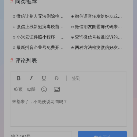
同类推荐
微信让别人无法删除拉黑你的微信好友方法
微信语音转发给好友或朋友圈方法分享
微信上线新冠病毒疫苗接种预约方法
微信朋友圈霸屏代码来啦！请谨慎使用！
小米云证件照小程序 一键生成证件照片
查询微信号被谁投诉的方法 非常简单
最新抖音企业号免费开通方法分享
两种方法检测微信好友是否被删
评论列表




签到


顶
踩