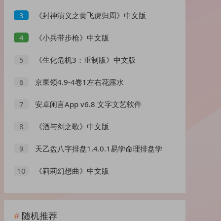
络管理天花板｜绿化版
《封神演义之黄飞虎归周》中文版
3
《小兵带步枪》中文版
4
《生化危机3：重制版》中文版
5
京東领4.9-4卷1左右花露水
6
安卓闲言App v6.8 文字文艺软件
7
《酒与剑之歌》中文版
8
天乙盘八字排盘1.4.0.1易学命理排盘学
9
习工具
《莉莉幻想曲》中文版
10
随机推荐