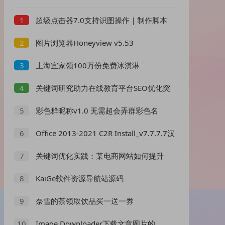
超级点击器7.0支持识图操作｜制作脚本
1
｜兼容性强
图片浏览器Honeyview v5.53
2
上海宜家领100万份免费冰淇淋
3
关键词研究助力在线教育平台SEO优化突
4
破，提升排名与转化率！
彩色群昵称v1.0 无需超会弄群彩色名
5
Office 2013-2021 C2R Install_v7.7.7.7汉
6
化版
关键词优化实践：某电商网站如何提升
7
搜索排名与转化率？
KaiGe软件资源导航站源码
8
奈雪的茶领取饮品买一送一券
9
Image Downloader下载文章图片的
10