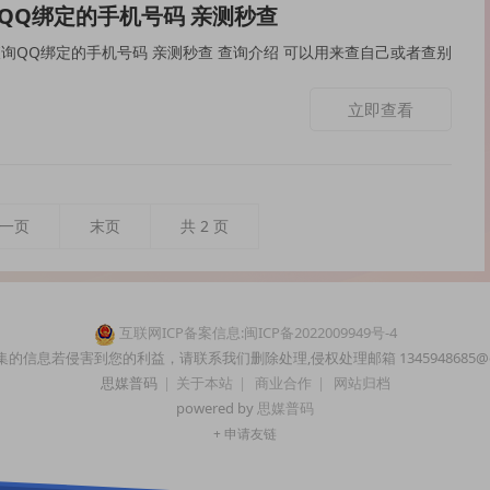
QQ绑定的手机号码 亲测秒查
号码 亲测秒查 查询介绍 可以用来查自己或者查别
立即查看
一页
末页
共
2
页
互联网ICP备案信息:闽ICP备2022009949号-4
的信息若侵害到您的利益，请联系我们删除处理,侵权处理邮箱 1345948685@q
思媒普码
|
关于本站
|
商业合作
|
网站归档
powered by
思媒普码
+ 申请友链