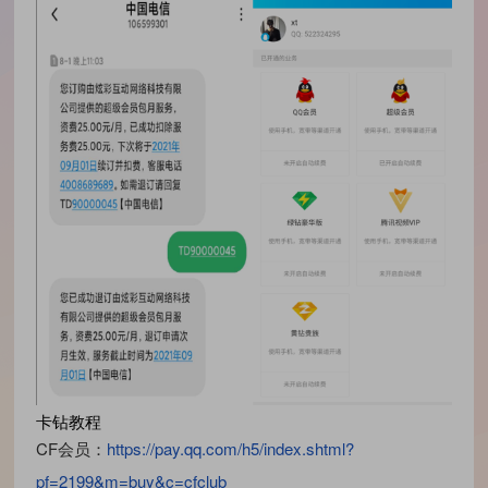
卡钻教程
CF会员：
https://pay.qq.com/h5/index.shtml?
pf=2199&m=buy&c=cfclub