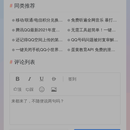
同类推荐
移动/联通/电信积分兑换话费短信代码
免费听遍全网音乐 暴打某Q某易云
腾讯QQ最新2021年度社交形象出炉！
无需工具超简单！一键删除QQ单项好友
还记得QQ空间上传的第一张照片吗？
QQ号码问题被封复审解封申请入口
一键关闭手机QQ小世界功能 不显示栏目
蛋黄教育API 免费的泄露信息查询网站
评论列表




签到


顶
踩