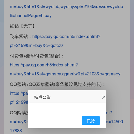
m=buy&hh=1&sl=wyclub,wycjhy&pf=2103&u=&c=wyclub
&channelPage=hfpay
红钻【无了】
飞车紫钻：
https://pay.qq.com/h5/index.shtml?
pf=2199&m=buy&c=qqfczz
付费包+豪华付费包(整合)：
https://pay.qq.com/h5/index.shtml?
m=buy&hh=1&sl=qqmsey,qqmstw&pf=2103&c=qqmsey
QQ蓝钻+QQ豪华蓝钻(豪华版没见过支持的卡)：
https://pay.qq.com/h5/index.shtml?
站点公告
pf=2199&c=xxqgame&m=buy
QQ阅读文学包：
https://pay.qq.com/h5/index.shtml?
已读
m=buy&c=qqsubscribe&service=QQYFSC&appid=14500
17888