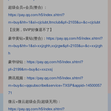
超级会员+会员(整合) ：
https://pay.qq.com/h5/index.shtml?
m=buy&hh=1&sl=cjclubt,ltmclub&pf=2103&u=&c=cjclubt
【没测，SVIP好像退不了】
豪华黄钻+黄钻(整合)：
https://pay.qq.com/h5/index.shtml?
m=buy&hh=1&sl=xxjzghh,xxjzgw&pf=2103&u=&c=xxjzgh
h
豪华绿钻：
https://pay.qq.com/h5/index.shtml?
pf=2199&m=buy&c=xxzxsj
腾讯视频：
https://pay.qq.com/h5/index.shtml?
m=buy&c=qqsubscribe&service=TXSP&appid=14500057
71
微云+微云超级会员(超级无用)：
https://pay.qq.com/h5/index.shtml?