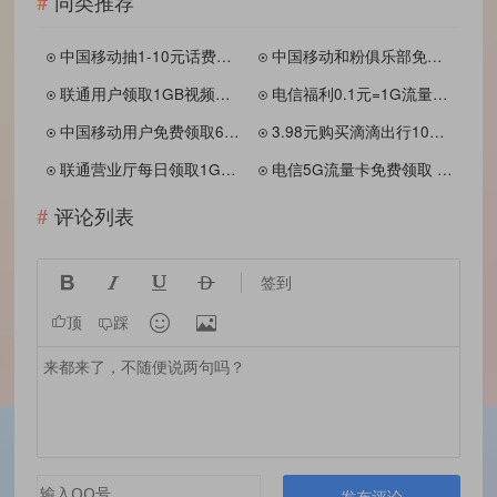
同类推荐
中国移动抽1-10元话费和流量 秒到账
中国移动和粉俱乐部免费领取700M-5GB流量
联通用户领取1GB视频流量 有效期31天
电信福利0.1元=1G流量30分钟国内通话
中国移动用户免费领取6GB流量大礼包 分3个月使用 激活秒到账
3.98元购买滴滴出行10张5元无门槛券
联通营业厅每日领取1GB全国流量日包
电信5G流量卡免费领取 非物联卡
评论列表




签到


顶
踩
发布评论