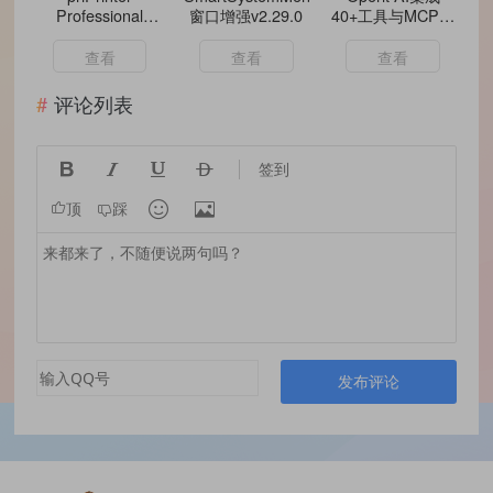
Professional
窗口增强v2.29.0
40+工具与MCP插
v7.0.0.2608
件最强AI
查看
查看
查看
评论列表




签到


顶
踩
发布评论