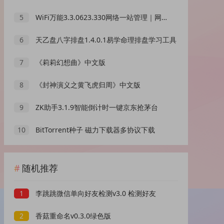
5
WiFi万能3.3.0623.330网络一站管理｜网络管理天花板｜绿化版
6
天乙盘八字排盘1.4.0.1易学命理排盘学习工具
7
《莉莉幻想曲》中文版
8
《封神演义之黄飞虎归周》中文版
9
ZK助手3.1.9智能倒计时一键京东抢茅台
10
BitTorrent种子 磁力下载器多协议下载
随机推荐
1
李跳跳微信单向好友检测v3.0 检测好友
2
香菇重命名v0.3.0绿色版