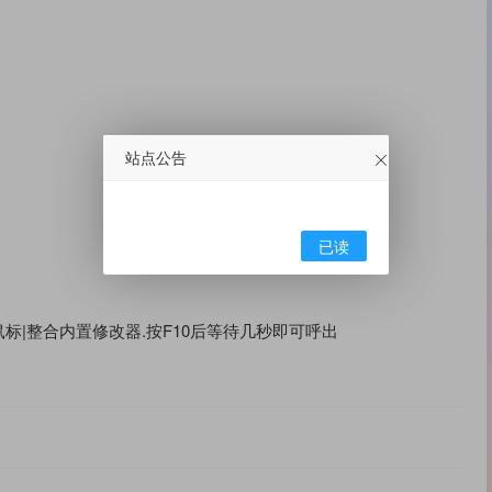
站点公告
已读
持键盘.鼠标|整合内置修改器.按F10后等待几秒即可呼出