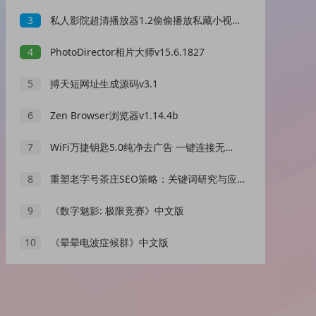
3
私人影院超清播放器1.2偷偷播放私藏小视频小电影
4
PhotoDirector相片大师v15.6.1827
5
搏天短网址生成源码v3.1
6
Zen Browser浏览器v1.14.4b
7
WiFi万捷钥匙5.0纯净去广告 一键连接无线网
8
重塑老字号茶庄SEO策略：关键词研究与应用引领茶文化魅力全球传播之路
9
《数字魅影: 极限竞赛》中文版
10
《晕晕电波症候群》中文版