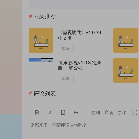
同类推荐
《熊视眈眈》v1.0.39
中文版
查看
可乐影视v1.0.8纯净
版 丰富影视
查看
评论列表





签到
顶
踩