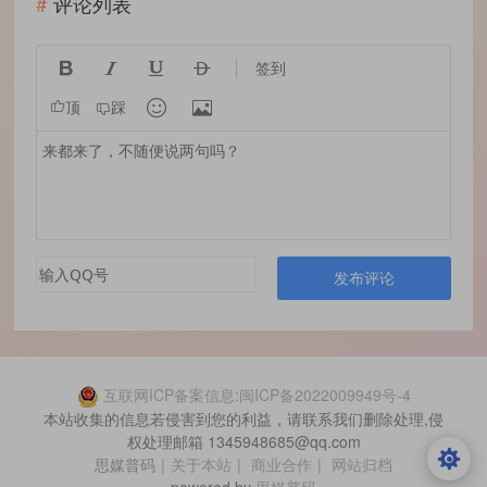
评论列表




签到


顶
踩
发布评论
互联网ICP备案信息:闽ICP备2022009949号-4
本站收集的信息若侵害到您的利益，请联系我们删除处理,侵
权处理邮箱 1345948685@qq.com
思媒普码
|
关于本站
|
商业合作
|
网站归档
powered by
思媒普码