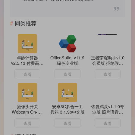
同类推荐
年龄计算器
OfficeSuite_v11.9.38478
王者荣耀助手v1.0
v2.5.13 付费高级
绿色专业版
会员版 拒绝假功
版 /猫狗都能算
能
查看
查看
查看
摄像头开关
安卓3C多合一工
恢复精灵v1.1.0专
Webcam On-Off
具箱 3.1.9b中文版
业版 照片语音误
v1.4
删恢复
查看
查看
查看