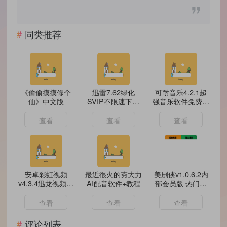
同类推荐
《偷偷摸摸修个
迅雷7.62绿化
可耐音乐4.2.1超
仙》中文版
SVIP不限速下载
强音乐软件免费无
支持云盘
广
查看
查看
查看
安卓彩虹视频
最近很火的夯大力
美剧侠v1.0.6.2内
v4.3.4迅龙视频系
AI配音软件+教程
部会员版 热门美
列去会员广告版
剧
查看
查看
查看
评论列表