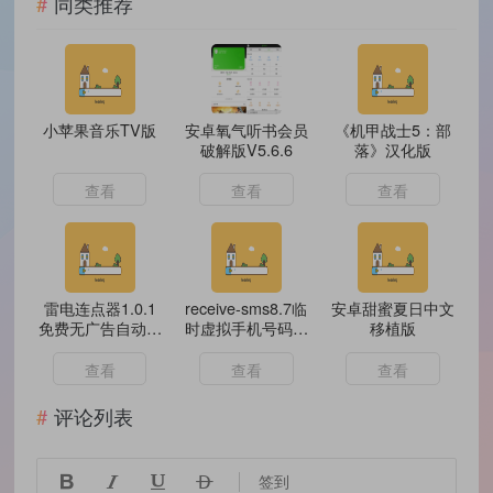
同类推荐
小苹果音乐TV版
安卓氧气听书会员
《机甲战士5：部
破解版V5.6.6
落》汉化版
查看
查看
查看
雷电连点器1.0.1
receive-sms8.7临
安卓甜蜜夏日中文
免费无广告自动游
时虚拟手机号码接
移植版
戏脚本 自动抢票
受短信
查看
查看
查看
评论列表




签到