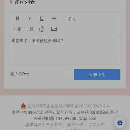
评论列表




签到


顶
踩
发布评论
互联网ICP备案信息:闽ICP备2022009949号-4
本站收集的信息若侵害到您的利益，请联系我们删除处理,侵
权处理邮箱 1345948685@qq.com
思媒普码
|
关于本站
|
商业合作
|
网站归档