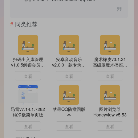
同类推荐
扫码出入库管理
安卓音动音乐
魔术橡皮v3.1.21
v1.0.5解锁会员商
v2.6.0一款专为音
高级版魔术擦照片
品库存扫码登记工
乐爱好者设计的移
中移除异物
具
动应用
查看
查看
查看
迅雷v7.14.1.7282
苹果QQ防撤回版
图片浏览器
纯净极简单页版
本
Honeyview v5.53
查看
查看
查看