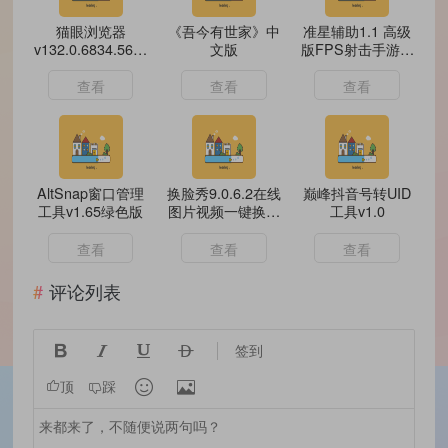
猫眼浏览器
《吾今有世家》中
准星辅助1.1 高级
v132.0.6834.56便
文版
版FPS射击手游必
携版
备神器
查看
查看
查看
AltSnap窗口管理
换脸秀9.0.6.2在线
巅峰抖音号转UID
工具v1.65绿色版
图片视频一键换脸
工具v1.0
(解锁会员)
查看
查看
查看
评论列表




签到


顶
踩