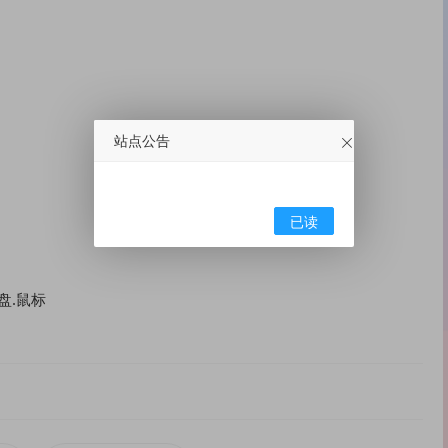
站点公告
已读
键盘.鼠标