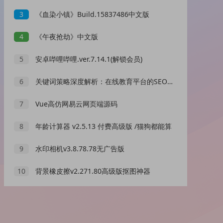
3
《血染小镇》Build.15837486中文版
4
《午夜抢劫》中文版
5
安卓哔哩哔哩.ver.7.14.1(解锁会员)
6
关键词策略深度解析：在线教育平台的SEO优化之路 ### 一、背景介绍 在互联网信息爆炸的时代，SEO优化成为网站吸引流量的关键。本文以一家在线教育平台为例，深入探讨关键词策略在SEO优化中的应用。 ### 二、案例选取 该平台面临市场竞争...
7
Vue高仿网易云网页端源码
8
年龄计算器 v2.5.13 付费高级版 /猫狗都能算
9
水印相机v3.8.78.78无广告版
10
背景橡皮擦v2.271.80高级版抠图神器