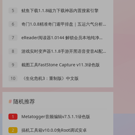
5
鱿鱼下载1.1.8磁力下载神器内置搜索引擎
6
奇门1.0.8精准奇门遁甲排盘｜五运六气分析｜会员版
7
eReader阅读器1.0144 解锁会员本地纯净小说阅读器
8
游戏实时变声器1.1.8手游开黑语音变音AI配高级版
9
截图工具FastStone Capture v11.3绿色版
10
《生化危机3：重制版》中文版
随机推荐
1
Metatogger音频编辑v7.5.1.1绿色版
2
搞机工具箱v10.0.0免Root调试安卓