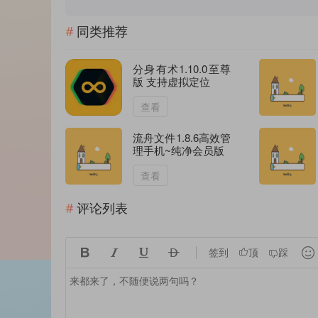
同类推荐
分身有术1.10.0至尊
版 支持虚拟定位
查看
流舟文件1.8.6高效管
理手机~纯净会员版
查看
评论列表





签到
顶
踩