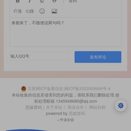




签到


顶
踩
发布评论
互联网ICP备案信息:闽ICP备2022009949号-4
本站收集的信息若侵害到您的利益，请联系我们删除处理,侵
权处理邮箱 1345948685@qq.com
思媒普码
|
关于本站
|
商业合作
|
网站归档
powered by
思媒普码
+ 申请友链