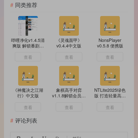
同类推荐
哔哩净化v1.4.5清
《灵魂面甲》
NonsPlayer
爽版 解锁番剧限
v0.4.4中文版
v0.5.8 便携版
制
查看
查看
查看
《神魔决之江湖
象棋高手对弈
NTLite2025绿色
行》中文版
v1.1.8解锁会员象
版 打造轻量高性
棋残局教学对弈工
能系统
具
查看
查看
查看
评论列表