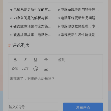
电脑系统更新引发的常见问题解析与应对指南：从实际案例中学习处理技巧
电脑系统更新与软件冲突案例解析：从赵先生的经历看如何应对与解决 **摘要**： 本文通过一个实际案例，详细解析了电脑系统更新与软件冲突导致的电脑故障问题。通过赵先生的经历，我们了解到在进行系统更新前需备份数据并关注软件兼容性。遇到问题时，要...
内存条问题的解析与解决指南：案例揭示、处理方法与日常保养之道
电脑系统更新常见问题解析：从实例看更新失败的成因与解决策略
硬盘故障预警与应对策略：从案例分析看预防与恢复之道
电脑硬盘故障处理：专业维修与日常预防的双重保障 一、背景介绍 随着科技的进步，电脑已成为现代人日常生活和工作中不可或缺的工具。硬盘故障是电脑使用过程中常见的难题。小王就遭遇了这样的问题，但其凭借专业维护人员的帮助和自己的学习，成功解决了问题...
硬盘故障故事：电脑数据保护与恢复的艺术 文章概述了硬盘故障的背景、原因及解决过程，通过实际案例让读者深入了解如何预防和处理硬盘故障问题，保障数据安全和使用体验。同时强调了定期维护、备份重要数据以及使用专业工具进行故障排除的重要性。
系统更新引发性能波动：李明遭遇与解决方案解析
评论列表




签到


顶
踩
发布评论