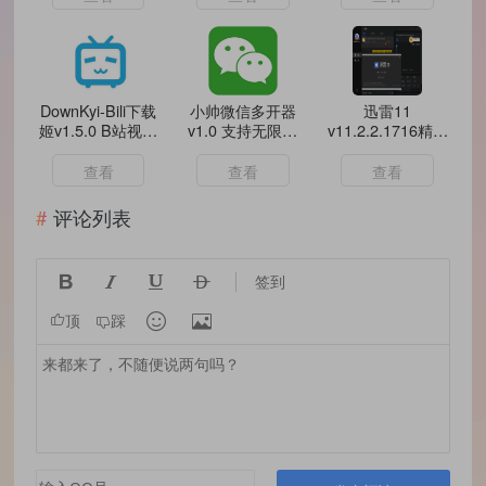
DownKyi-Bili下载
小帅微信多开器
迅雷11
姬v1.5.0 B站视频
v1.0 支持无限多
v11.2.2.1716精简
下载
开
版
查看
查看
查看
评论列表




签到


顶
踩